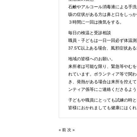
石鹸やアルコール消毒液による手洗
咳の症状がある方は鼻と口をしっか
３時間に一回は換気をする。
毎日の検温と受診相談
職員・子どもは一日一回必ず体温測
37.5℃以上ある場合、風邪症状あ
地域の皆様へのお願い。
来所者は可能な限り、緊急等やむを
れています。ボランティア等で関わ
き、発熱がある場合は来所を控えて
ンティア係等にご連絡くださるよう
子どもや職員にとっても試練の時と
皆様におかれましても健康にはくれ
« 前
次 »