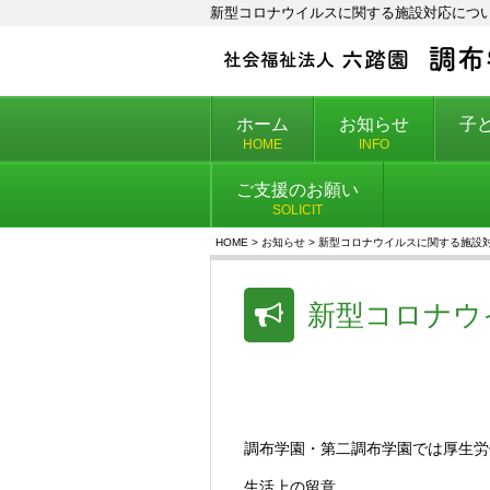
新型コロナウイルスに関する施設対応について
ホーム
お知らせ
子
HOME
INFO
ご支援のお願い
SOLICIT
HOME
>
お知らせ
>
新型コロナウイルスに関する施設
新型コロナウ
調布学園・第二調布学園では厚生労
生活上の留意