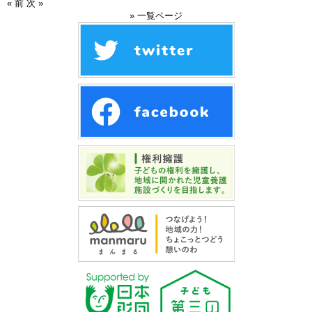
« 前
次 »
» 一覧ページ