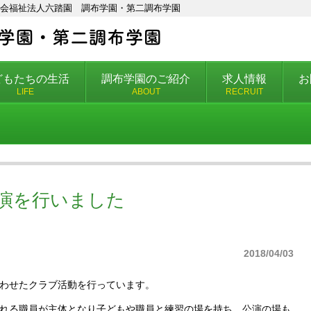
| 社会福祉法人六踏園 調布学園・第二調布学園
どもたちの生活
調布学園のご紹介
求人情報
お
LIFE
ABOUT
RECRUIT
演を行いました
2018/04/03
わせたクラブ活動を行っています。
れる職員が主体となり子どもや職員と練習の場を持ち、公演の場も