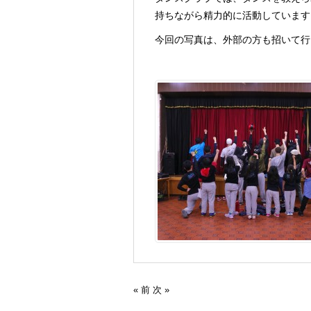
持ちながら精力的に活動しています
今回の写真は、外部の方も招いて行
« 前
次 »